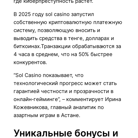
где киберпреступность растёт.
В 2025 году sol casino запустил
собственную криптовалютную платежную
систему, позволяющую вносить и
выводить средства в тенге, долларах и
биткоинах.Транзакции обрабатываются за
4 часа в среднем, что на 50% быстрее
конкурентов.
“Sol Casino показывает, что
технологический прогресс может стать
гарантией честности и прозрачности в
онлайн‑гейминге”, – комментирует Ирина
Кожевникова, главный аналитик по
азартным играм в Астане.
Уникальные бонусы и