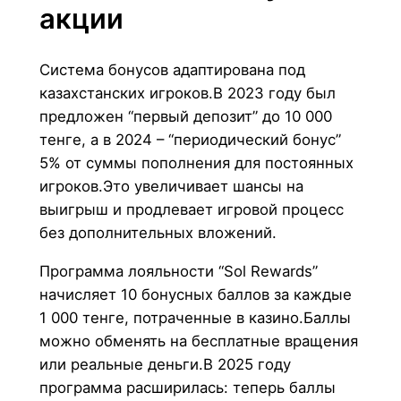
акции
Система бонусов адаптирована под
казахстанских игроков.В 2023 году был
предложен “первый депозит” до 10 000
тенге, а в 2024 – “периодический бонус”
5% от суммы пополнения для постоянных
игроков.Это увеличивает шансы на
выигрыш и продлевает игровой процесс
без дополнительных вложений.
Программа лояльности “Sol Rewards”
начисляет 10 бонусных баллов за каждые
1 000 тенге, потраченные в казино.Баллы
можно обменять на бесплатные вращения
или реальные деньги.В 2025 году
программа расширилась: теперь баллы