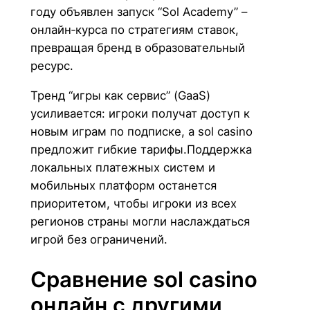
году объявлен запуск “Sol Academy” –
онлайн‑курса по стратегиям ставок,
превращая бренд в образовательный
ресурс.
Тренд “игры как сервис” (GaaS)
усиливается: игроки получат доступ к
новым играм по подписке, а sol casino
предложит гибкие тарифы.Поддержка
локальных платежных систем и
мобильных платформ останется
приоритетом, чтобы игроки из всех
регионов страны могли наслаждаться
игрой без ограничений.
Сравнение sol casino
онлайн с другими