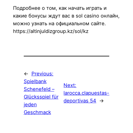
Подробнее о том, как начать играть и
какие бонусы ждут вас в sol casino онлайн,
можно узнать на официальном сайте.
https://altinjuldizgroup.kz/sol/kz
←
Previous:
Spielbank
Next:
Schenefeld –
larocca.clapuestas-
Glücksspiel für
deportivas 54
→
jeden
Geschmack