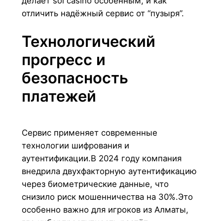
делает sol casino особенным, и как
отличить надёжный сервис от “пузыря”.
Технологический
прогресс и
безопасность
платежей
Сервис применяет современные
технологии шифрования и
аутентификации.В 2024 году компания
внедрила двухфакторную аутентификацию
через биометрические данные, что
снизило риск мошенничества на 30%.Это
особенно важно для игроков из Алматы,