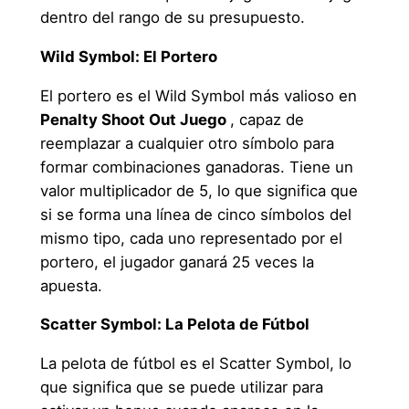
dentro del rango de su presupuesto.
Wild Symbol: El Portero
El portero es el Wild Symbol más valioso en
Penalty Shoot Out Juego
, capaz de
reemplazar a cualquier otro símbolo para
formar combinaciones ganadoras. Tiene un
valor multiplicador de 5, lo que significa que
si se forma una línea de cinco símbolos del
mismo tipo, cada uno representado por el
portero, el jugador ganará 25 veces la
apuesta.
Scatter Symbol: La Pelota de Fútbol
La pelota de fútbol es el Scatter Symbol, lo
que significa que se puede utilizar para