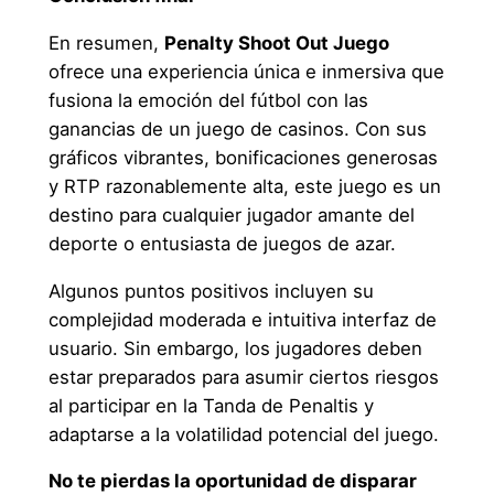
En resumen,
Penalty Shoot Out Juego
ofrece una experiencia única e inmersiva que
fusiona la emoción del fútbol con las
ganancias de un juego de casinos. Con sus
gráficos vibrantes, bonificaciones generosas
y RTP razonablemente alta, este juego es un
destino para cualquier jugador amante del
deporte o entusiasta de juegos de azar.
Algunos puntos positivos incluyen su
complejidad moderada e intuitiva interfaz de
usuario. Sin embargo, los jugadores deben
estar preparados para asumir ciertos riesgos
al participar en la Tanda de Penaltis y
adaptarse a la volatilidad potencial del juego.
No te pierdas la oportunidad de disparar