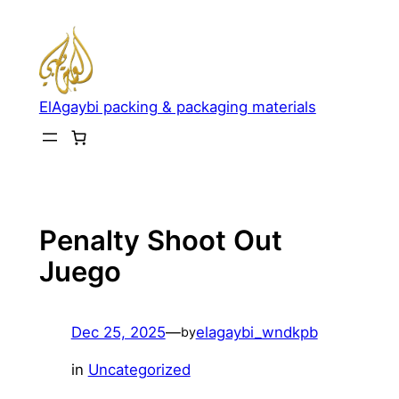
Skip
to
content
ElAgaybi packing & packaging materials
Penalty Shoot Out
Juego
Dec 25, 2025
—
elagaybi_wndkpb
by
in
Uncategorized