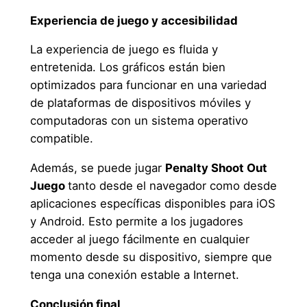
Experiencia de juego y accesibilidad
La experiencia de juego es fluida y
entretenida. Los gráficos están bien
optimizados para funcionar en una variedad
de plataformas de dispositivos móviles y
computadoras con un sistema operativo
compatible.
Además, se puede jugar
Penalty Shoot Out
Juego
tanto desde el navegador como desde
aplicaciones específicas disponibles para iOS
y Android. Esto permite a los jugadores
acceder al juego fácilmente en cualquier
momento desde su dispositivo, siempre que
tenga una conexión estable a Internet.
Conclusión final