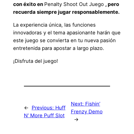
con éxito en
Penalty Shoot Out Juego
, pero
recuerda siempre jugar responsablemente.
La experiencia única, las funciones
innovadoras y el tema apasionante harán que
este juego se convierta en tu nueva pasión
entretenida para apostar a largo plazo.
¡Disfruta del juego!
Next:
Fishin’
←
Previous:
Huff
Frenzy Demo
N’ More Puff Slot
→