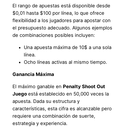
El rango de apuestas está disponible desde
$0,01 hasta $100 por línea, lo que ofrece
flexibilidad a los jugadores para apostar con
el presupuesto adecuado. Algunos ejemplos
de combinaciones posibles incluyen:
Una apuesta máxima de 10$ a una sola
línea.
Ocho líneas activas al mismo tiempo.
Ganancia Máxima
El máximo ganable en
Penalty Shoot Out
Juego
está establecido en 50,000 veces la
apuesta. Dada su estructura y
características, esta cifra es alcanzable pero
requiere una combinación de suerte,
estrategia y experiencia.