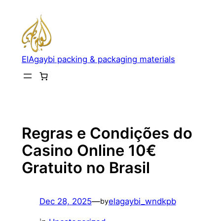
Skip
to
content
ElAgaybi packing & packaging materials
Regras e Condições do
Casino Online 10€
Gratuito no Brasil
Dec 28, 2025
—
elagaybi_wndkpb
by