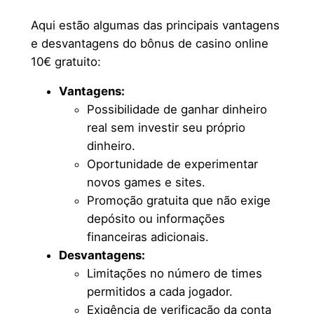
Aqui estão algumas das principais vantagens
e desvantagens do bônus de casino online
10€ gratuito:
Vantagens:
Possibilidade de ganhar dinheiro
real sem investir seu próprio
dinheiro.
Oportunidade de experimentar
novos games e sites.
Promoção gratuita que não exige
depósito ou informações
financeiras adicionais.
Desvantagens:
Limitações no número de times
permitidos a cada jogador.
Exigência de verificação da conta