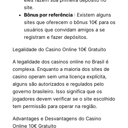
eles fazem sua primeira deposito no
site.
Bônus por referência
: Existem alguns
sites que oferecem o bônus 10€ para os
usuários que convidam amigos a se
registram e fazer depósitos.
Legalidade do Casino Online 10€ Gratuito
A legalidade dos casinos online no Brasil é
complexa. Enquanto a maioria dos sites de
casino operam sem uma licença explícita,
alguns são autorizados e regulados pelo
governo brasileiro. Isso significa que os
jogadores devem verificar se o site escolhido
tem permissão para operar na região.
Advantages e Desvantagens do Casino
Online 10€ Gratuito