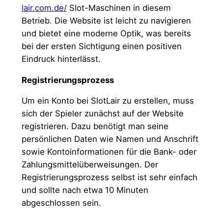
lair.com.de/
Slot-Maschinen in diesem
Betrieb. Die Website ist leicht zu navigieren
und bietet eine moderne Optik, was bereits
bei der ersten Sichtigung einen positiven
Eindruck hinterlässt.
Registrierungsprozess
Um ein Konto bei SlotLair zu erstellen, muss
sich der Spieler zunächst auf der Website
registrieren. Dazu benötigt man seine
persönlichen Daten wie Namen und Anschrift
sowie Kontoinformationen für die Bank- oder
Zahlungsmittelüberweisungen. Der
Registrierungsprozess selbst ist sehr einfach
und sollte nach etwa 10 Minuten
abgeschlossen sein.