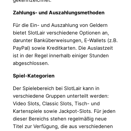
gekennzeichnet.
Zahlungs- und Auszahlungsmethoden
Für die Ein- und Auszahlung von Geldern
bietet SlotLair verschiedene Optionen an,
darunter Banküberweisungen, E-Wallets (z.B.
PayPal) sowie Kreditkarten. Die Auslastzeit
ist in der Regel innerhalb einiger Stunden
abgeschlossen.
Spiel-Kategorien
Der Spielebereich bei SlotLair kann in
verschiedene Gruppen unterteilt werden:
Video Slots, Classic Slots, Tisch- und
Kartenspiele sowie Jackpot-Slots. Für jeden
dieser Bereichs stehen regelmäßig neue
Titel zur Verfügung, die aus verschiedenen