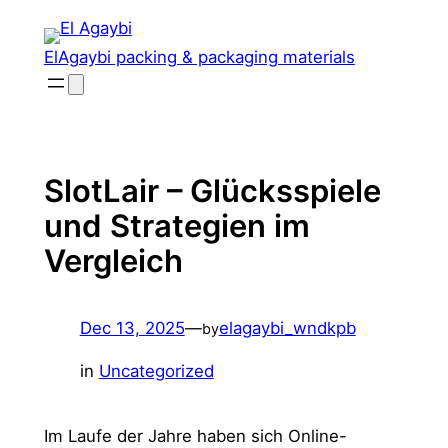
Skip
to
ElAgaybi packing & packaging materials
content
SlotLair – Glücksspiele
und Strategien im
Vergleich
Dec 13, 2025
—
elagaybi_wndkpb
by
in
Uncategorized
Im Laufe der Jahre haben sich Online-