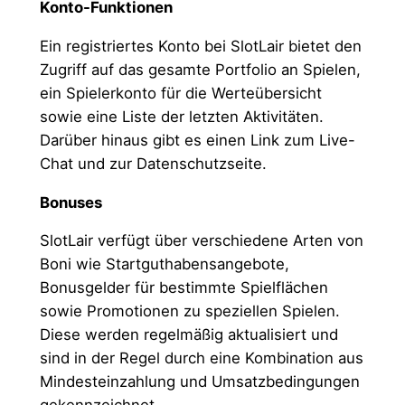
Konto-Funktionen
Ein registriertes Konto bei SlotLair bietet den
Zugriff auf das gesamte Portfolio an Spielen,
ein Spielerkonto für die Werteübersicht
sowie eine Liste der letzten Aktivitäten.
Darüber hinaus gibt es einen Link zum Live-
Chat und zur Datenschutzseite.
Bonuses
SlotLair verfügt über verschiedene Arten von
Boni wie Startguthabensangebote,
Bonusgelder für bestimmte Spielflächen
sowie Promotionen zu speziellen Spielen.
Diese werden regelmäßig aktualisiert und
sind in der Regel durch eine Kombination aus
Mindesteinzahlung und Umsatzbedingungen