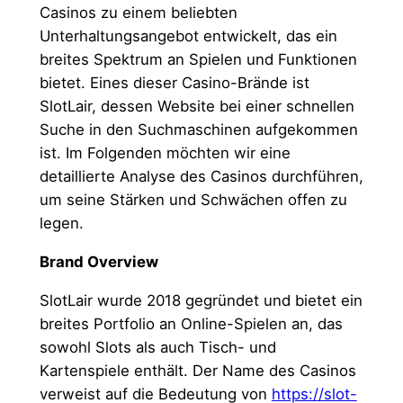
Casinos zu einem beliebten
Unterhaltungsangebot entwickelt, das ein
breites Spektrum an Spielen und Funktionen
bietet. Eines dieser Casino-Brände ist
SlotLair, dessen Website bei einer schnellen
Suche in den Suchmaschinen aufgekommen
ist. Im Folgenden möchten wir eine
detaillierte Analyse des Casinos durchführen,
um seine Stärken und Schwächen offen zu
legen.
Brand Overview
SlotLair wurde 2018 gegründet und bietet ein
breites Portfolio an Online-Spielen an, das
sowohl Slots als auch Tisch- und
Kartenspiele enthält. Der Name des Casinos
verweist auf die Bedeutung von
https://slot-